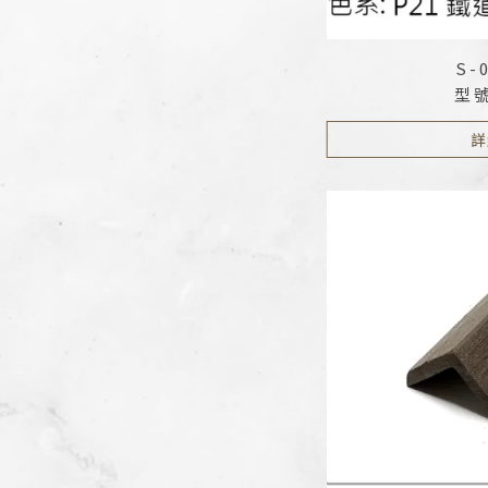
S-
型號
詳